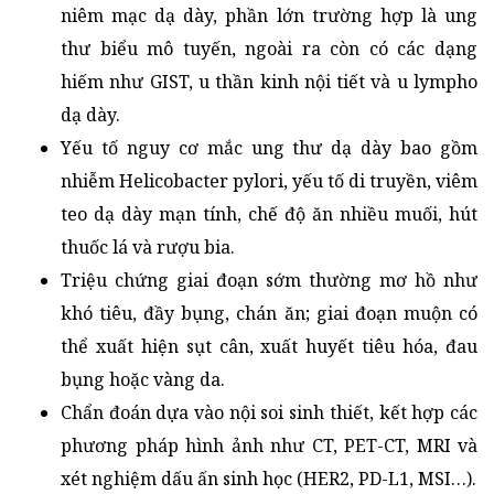
niêm mạc dạ dày, phần lớn trường hợp là ung
thư biểu mô tuyến, ngoài ra còn có các dạng
hiếm như GIST, u thần kinh nội tiết và u lympho
dạ dày.
Yếu tố nguy cơ mắc ung thư dạ dày bao gồm
nhiễm Helicobacter pylori, yếu tố di truyền, viêm
teo dạ dày mạn tính, chế độ ăn nhiều muối, hút
thuốc lá và rượu bia.
Triệu chứng giai đoạn sớm thường mơ hồ như
khó tiêu, đầy bụng, chán ăn; giai đoạn muộn có
thể xuất hiện sụt cân, xuất huyết tiêu hóa, đau
bụng hoặc vàng da.
Chẩn đoán dựa vào nội soi sinh thiết, kết hợp các
phương pháp hình ảnh như CT, PET-CT, MRI và
xét nghiệm dấu ấn sinh học (HER2, PD-L1, MSI…).