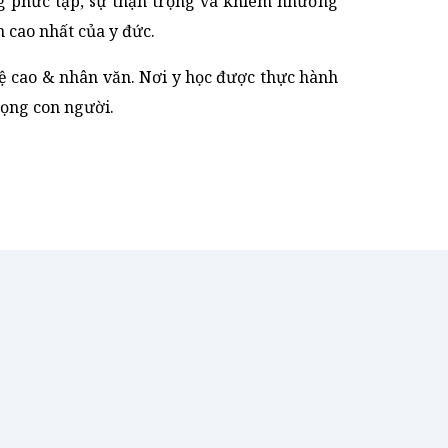
ng phức tạp, sự thận trọng và khiêm nhường
n cao nhất của y đức.
 cao & nhân văn. Nơi y học được thực hành
trọng con người.