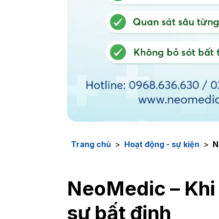
Trang chủ
>
Hoạt động - sự kiện
>
N
NeoMedic – Khi 
sự bất định