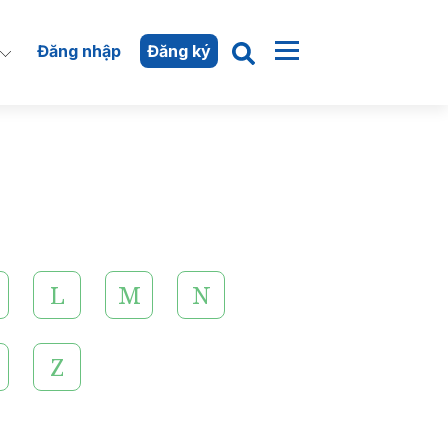
Đăng nhập
Đăng ký
L
M
N
Z