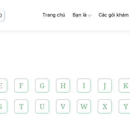
Trang chủ
Bạn là
Các gói khám
0
E
F
G
H
I
J
K
S
T
U
V
W
X
Y