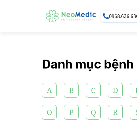
0968.636.63
Danh mục bệnh
A
B
C
D
O
P
Q
R